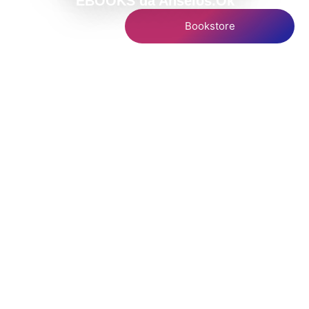
EBOOKS da Anseios.Ok
Bookstore