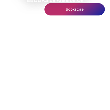
EBOOKS da Anseios.Ok
Bookstore