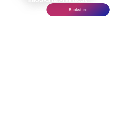
EBOOKS da Anseios.Ok
Bookstore