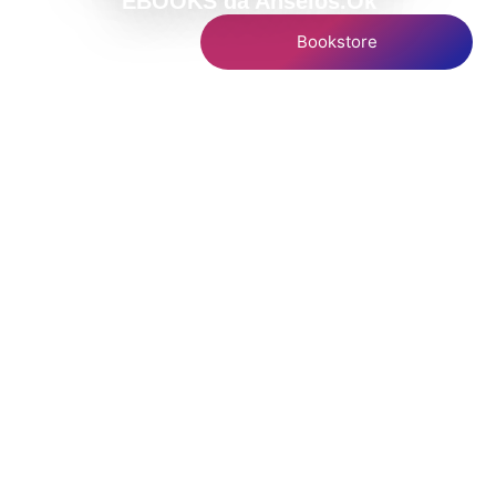
EBOOKS da Anseios.Ok
Bookstore