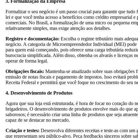
3. Formalização da Empresa
Formalizar o seu negócio é um passo crucial para garantir que tudo 
lei e que você tenha acesso a benefícios como crédito empresarial e 
comerciais. No Brasil, a formalização de uma micro ou pequena em
relativamente simples, mas exige atenção aos detalhes.
Registro e documentação:
Escolha o regime tributário mais adequa
negócio. A categoria de Microempreendedor Individual (MEI) pode
para quem está começando, pois oferece uma carga tributária reduz
burocracia simplificada. Além disso, obtenha os alvarás e licenças n
operar de forma legal.
Obrigações fiscais:
Mantenha-se atualizado sobre suas obrigações f
emissão de notas fiscais e pagamento de impostos. Isso evitará prob
Receita Federal e permitirá que você foque no crescimento do seu n
4. Desenvolvimento de Produtos
Agora que sua loja está estruturada, é hora de focar no coração do n
brigadeiros. O desenvolvimento de produtos envolve mais do que ap
saborosos; é necessário criar uma linha de produtos que seja atraent
capaz de se destacar no mercado.
Criação e testes:
Desenvolva diferentes receitas e teste-as com um 
que representam seu público-alvo. Peça feedbacks sinceros sobre sab