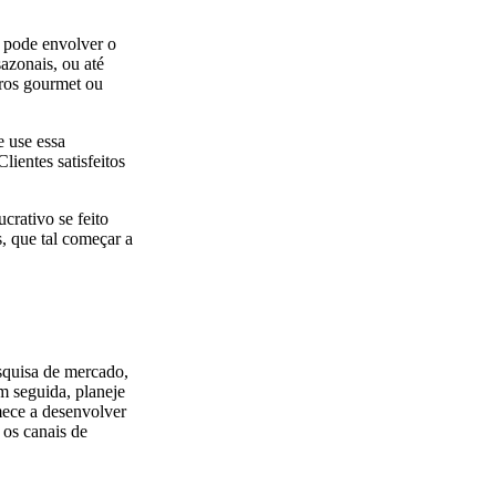
o pode envolver o
azonais, ou até
ros gourmet ou
e use essa
ientes satisfeitos
crativo se feito
, que tal começar a
squisa de mercado,
Em seguida, planeje
mece a desenvolver
a os canais de