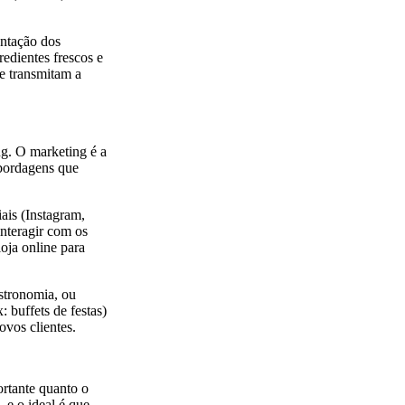
entação dos
redientes frescos e
 e transmitam a
ng. O marketing é a
abordagens que
iais (Instagram,
interagir com os
oja online para
astronomia, ou
 buffets de festas)
ovos clientes.
ortante quanto o
 e o ideal é que