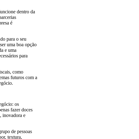
funcione dentro da
parcerias
presa é
do para o seu
 ser uma boa opção
ida e uma
ecessários para
iscais, como
lemas futuros com a
egócio.
egócio: os
enas fazer doces
e, inovadora e
grupo de pessoas
or, textura,