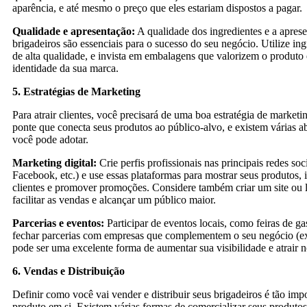
aparência, e até mesmo o preço que eles estariam dispostos a pagar.
Qualidade e apresentação:
A qualidade dos ingredientes e a apres
brigadeiros são essenciais para o sucesso do seu negócio. Utilize ing
de alta qualidade, e invista em embalagens que valorizem o produto
identidade da sua marca.
5. Estratégias de Marketing
Para atrair clientes, você precisará de uma boa estratégia de marketi
ponte que conecta seus produtos ao público-alvo, e existem várias 
você pode adotar.
Marketing digital:
Crie perfis profissionais nas principais redes soc
Facebook, etc.) e use essas plataformas para mostrar seus produtos, 
clientes e promover promoções. Considere também criar um site ou l
facilitar as vendas e alcançar um público maior.
Parcerias e eventos:
Participar de eventos locais, como feiras de g
fechar parcerias com empresas que complementem o seu negócio (ex:
pode ser uma excelente forma de aumentar sua visibilidade e atrair n
6. Vendas e Distribuição
Definir como você vai vender e distribuir seus brigadeiros é tão imp
produto em si. Existem várias formas de comercializar seus produtos,