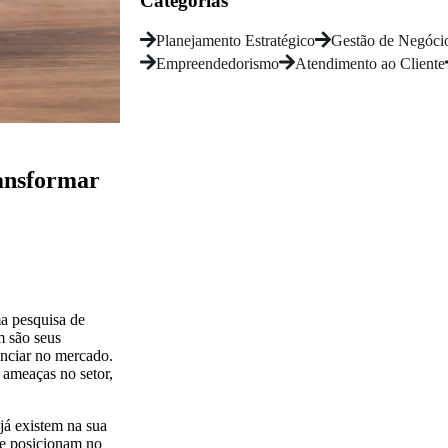
Categorias
Planejamento Estratégico
Gestão de Negóci
Empreendedorismo
Atendimento ao Cliente
ansformar
ma pesquisa de
m são seus
enciar no mercado.
 ameaças no setor,
 já existem na sua
 se posicionam no