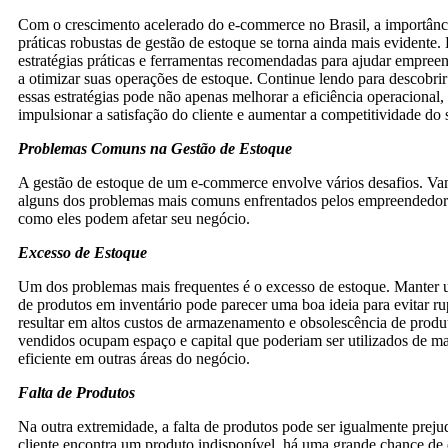
Com o crescimento acelerado do e-commerce no Brasil, a importânc
práticas robustas de gestão de estoque se torna ainda mais evidente. 
estratégias práticas e ferramentas recomendadas para ajudar empreen
a otimizar suas operações de estoque. Continue lendo para descobr
essas estratégias pode não apenas melhorar a eficiência operaciona
impulsionar a satisfação do cliente e aumentar a competitividade d
Problemas
Comuns na Gestão de Estoque
A gestão de estoque de um e-commerce envolve vários desafios. Va
alguns dos problemas mais comuns enfrentados pelos empreendedore
como eles podem afetar seu negócio.
Excesso de Estoque
Um dos problemas mais frequentes é o excesso de estoque. Manter
de produtos em inventário pode parecer uma boa ideia para evitar r
resultar em altos custos de armazenamento e obsolescência de produ
vendidos ocupam espaço e capital que poderiam ser utilizados de m
eficiente em outras áreas do negócio.
Falta
de Produtos
Na outra extremidade, a falta de produtos pode ser igualmente prej
cliente encontra um produto indisponível, há uma grande chance de 