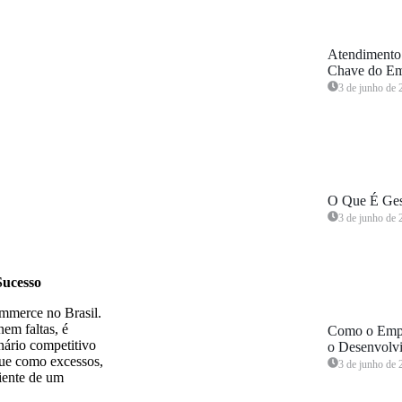
Atendimento
Chave do Em
3 de junho de 
O Que É Ges
3 de junho de 
Sucesso
ommerce no Brasil.
em faltas, é
Como o Empr
nário competitivo
o Desenvolv
que como excessos,
3 de junho de 
ciente de um