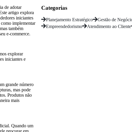
ia de adotar
Categorias
Este artigo explora
dedores iniciantes
Planejamento Estratégico
Gestão de Negóci
ir como implementar
Empreendedorismo
Atendimento ao Cliente
l, mas também
o seu e-commerce.
mos explorar
s iniciantes e
 um grande número
upturas, mas pode
tos. Produtos não
aneira mais
udicial. Quando um
ele procurar em